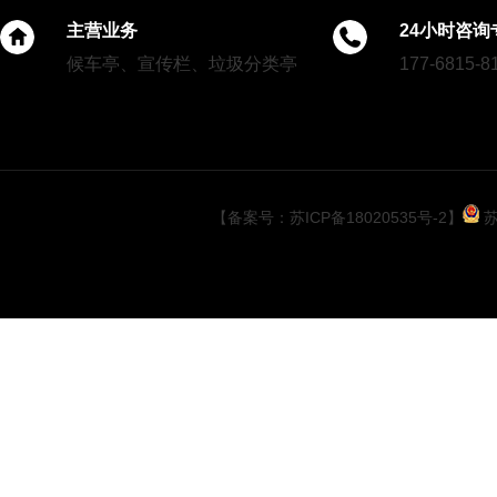
主营业务
24小时咨询
扬州候车亭第四批发货
候车亭、宣传栏、垃圾分类亭
177-6815-8
【备案号：苏ICP备18020535号-2】
苏